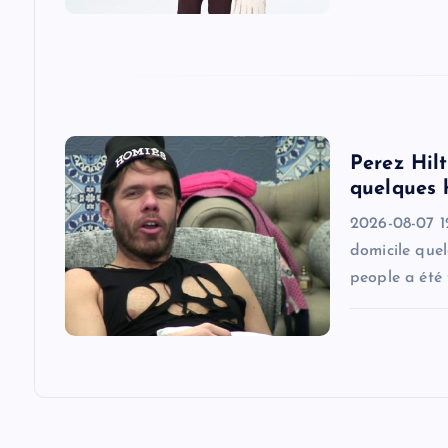
t
i
o
Perez Hilt
n
quelques 
2026-08-07 1
domicile quel
people a été 