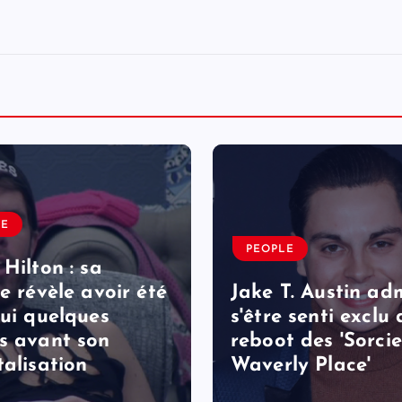
LE
PEOPLE
 Hilton : sa
le révèle avoir été
Jake T. Austin ad
lui quelques
s'être senti exclu
s avant son
reboot des 'Sorcie
talisation
Waverly Place'