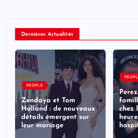
Derniéres Actualités
PEOP
PEOPLE
Perez
Zendaya et Tom
famil
Holland : de nouveaux
chez 
détails émergent sur
heure
s
leur mariage
hospi