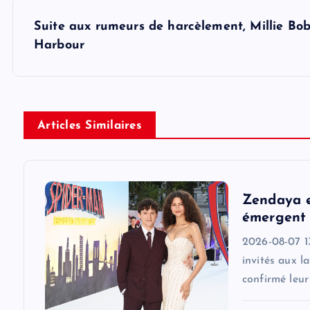
s
Suite aux rumeurs de harcèlement, Millie Bo
t
Harbour
n
a
Articles Similaires
v
i
Zendaya e
émergent 
g
2026-08-07 1
invités aux l
a
confirmé leu