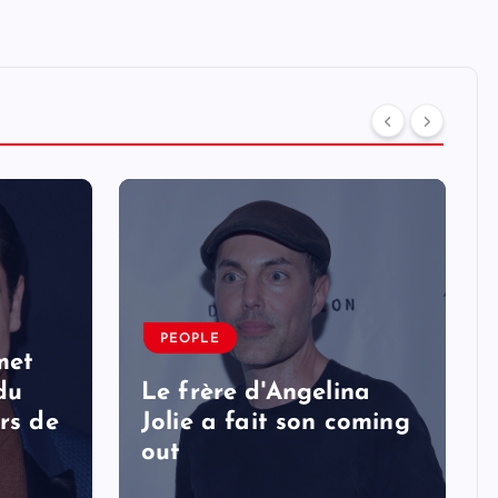
PEOPLE
met
 du
Le frère d'Angelina
rs de
Jolie a fait son coming
out