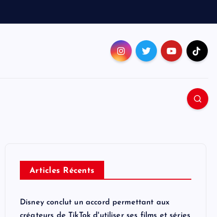
Articles Récents
Disney conclut un accord permettant aux
créateurs de TikTok d'utiliser ses films et séries