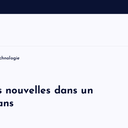
e
t
T
o
m
chnologie
s nouvelles dans un
ans