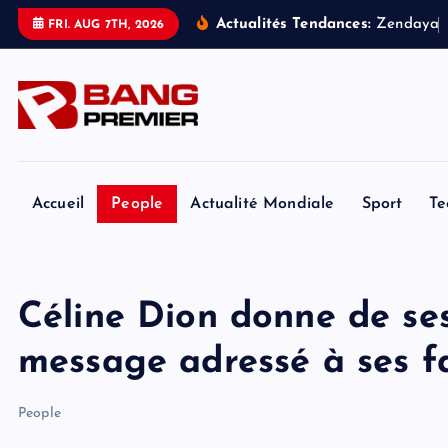
S
Actualités Tendances:
Z
e
n
d
a
y
a
FRI. AUG 7TH, 2026
k
i
p
t
o
c
o
Accueil
People
Actualité Mondiale
Sport
Te
n
t
e
Céline Dion donne de se
n
t
message adressé à ses f
People