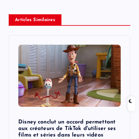
a
v
Articles Similaires
i
g
a
t
i
o
Disney conclut un accord permettant
n
aux créateurs de TikTok d'utiliser ses
films et séries dans leurs vidéos