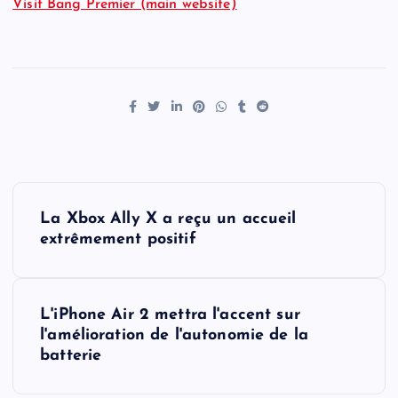
Visit Bang Premier (main website)
P
La Xbox Ally X a reçu un accueil
o
extrêmement positif
s
L'iPhone Air 2 mettra l'accent sur
t
l'amélioration de l'autonomie de la
batterie
n