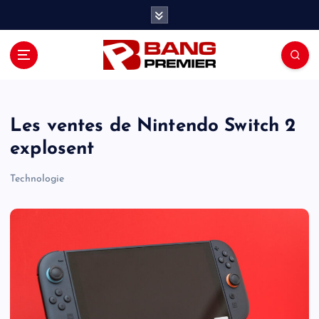
S
k
i
p
t
o
c
o
Les ventes de Nintendo Switch 2
n
explosent
t
e
Technologie
n
t