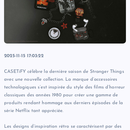
2025-11-15 17:03:22
CASETiFY célèbre la dernière saison de Stranger Things
avec une nouvelle collection. La marque d’accessoires
technologiques s’est inspirée du style des films d’horreur
classiques des années 1980 pour créer une gamme de
produits rendant hommage aux derniers épisodes de la
série Netflix tant appréciée.
Les designs d’inspiration rétro se caractérisent par des