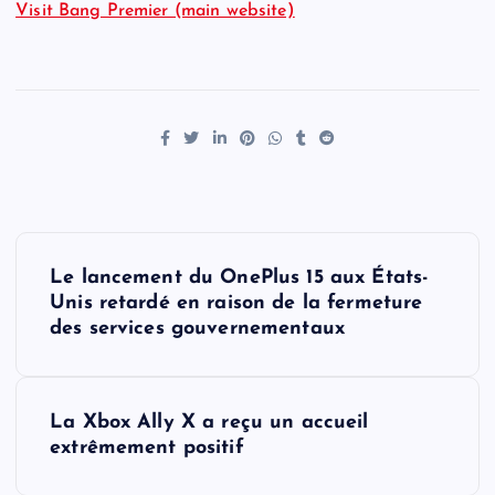
Visit Bang Premier (main website)
P
Le lancement du OnePlus 15 aux États-
o
Unis retardé en raison de la fermeture
des services gouvernementaux
s
t
La Xbox Ally X a reçu un accueil
extrêmement positif
n