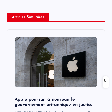
a
v
Articles Similaires
i
g
a
t
i
o
Apple poursuit à nouveau le
n
gouvernement britannique en justice