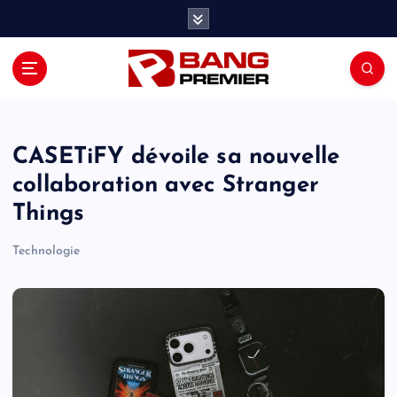
S
k
i
p
t
o
c
o
CASETiFY dévoile sa nouvelle
n
collaboration avec Stranger
t
Things
e
n
Technologie
t