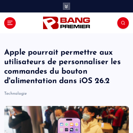
S
k
i
p
t
o
c
o
Apple pourrait permettre aux
n
utilisateurs de personnaliser les
t
commandes du bouton
e
n
d'alimentation dans iOS 26.2
t
Technologie