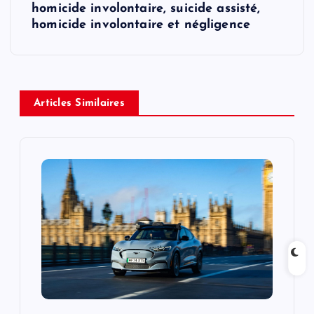
n
homicide involontaire, suicide assisté,
homicide involontaire et négligence
a
v
i
Articles Similaires
g
a
t
i
o