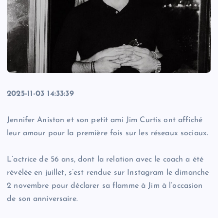
2025-11-03 14:33:39
Jennifer Aniston et son petit ami Jim Curtis ont affiché
leur amour pour la première fois sur les réseaux sociaux.
L’actrice de 56 ans, dont la relation avec le coach a été
révélée en juillet, s’est rendue sur Instagram le dimanche
2 novembre pour déclarer sa flamme à Jim à l’occasion
de son anniversaire.