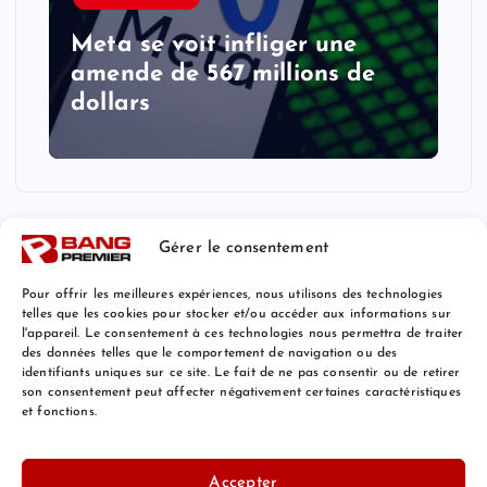
Meta se voit infliger une
amende de 567 millions de
dollars
Gérer le consentement
Pour offrir les meilleures expériences, nous utilisons des technologies
telles que les cookies pour stocker et/ou accéder aux informations sur
l'appareil. Le consentement à ces technologies nous permettra de traiter
Mentions Légales
des données telles que le comportement de navigation ou des
identifiants uniques sur ce site. Le fait de ne pas consentir ou de retirer
son consentement peut affecter négativement certaines caractéristiques
et fonctions.
© 2026 Bang Premier France | Powered by
Bang Premier
Accepter