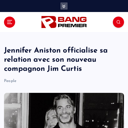
S
k
i
p
t
o
c
o
Jennifer Aniston officialise sa
n
relation avec son nouveau
t
compagnon Jim Curtis
e
n
People
t