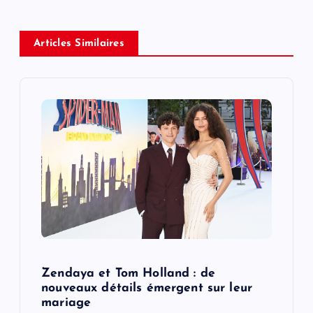
a
Articles Similaires
v
i
g
a
t
i
o
Zendaya et Tom Holland : de
nouveaux détails émergent sur leur
n
mariage