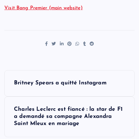
Visit Bang Premier (main website)
P
Britney Spears a quitté Instagram
o
s
Charles Leclerc est fiancé : la star de F1
a demandé sa compagne Alexandra
t
Saint Mleux en mariage
n