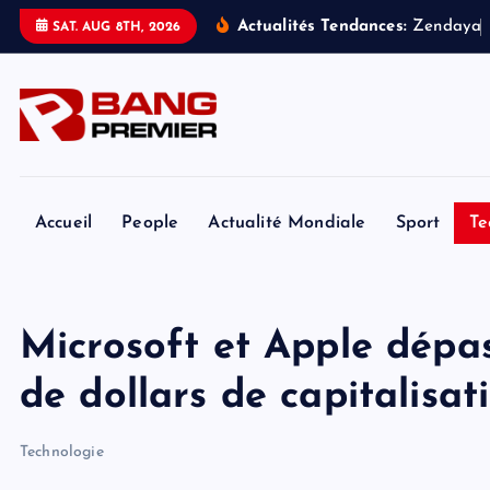
S
Actualités Tendances:
Z
e
n
d
a
y
a
SAT. AUG 8TH, 2026
k
i
p
t
o
c
o
Accueil
People
Actualité Mondiale
Sport
Te
n
t
e
Microsoft et Apple dépas
n
t
de dollars de capitalisat
Technologie