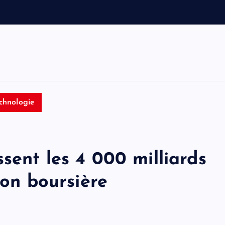
e
t
T
o
m
chnologie
sent les 4 000 milliards
ion boursière