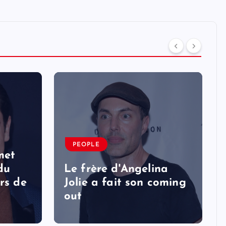
PEOPLE
met
 du
Le frère d'Angelina
rs de
Jolie a fait son coming
out