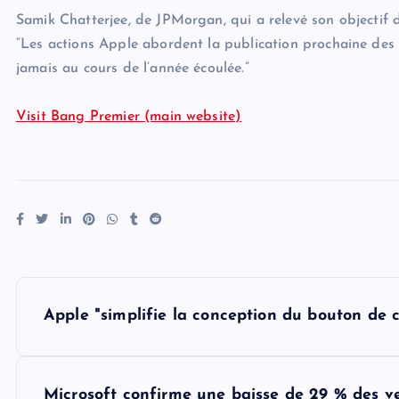
Samik Chatterjee, de JPMorgan, qui a relevé son objectif d
“Les actions Apple abordent la publication prochaine des 
jamais au cours de l’année écoulée.”
Visit Bang Premier (main website)
P
Apple "simplifie la conception du bouton de co
o
Microsoft confirme une baisse de 29 % des v