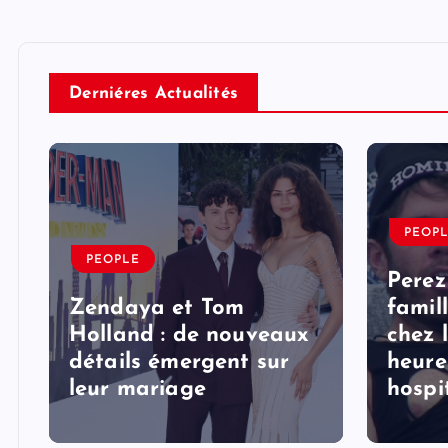
Derniéres Actualités
PEOP
PEOPLE
Perez
Zendaya et Tom
famil
Holland : de nouveaux
chez 
détails émergent sur
heure
s
leur mariage
hospi