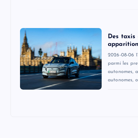
t
i
o
Des taxis
apparition
n
2026-08-06 17
parmi les pr
autonomes, a
autonomes, o