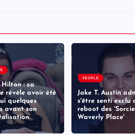
LE
PEOPLE
 Hilton : sa
le révèle avoir été
Jake T. Austin ad
lui quelques
s'être senti exclu
s avant son
reboot des 'Sorcie
talisation
Waverly Place'