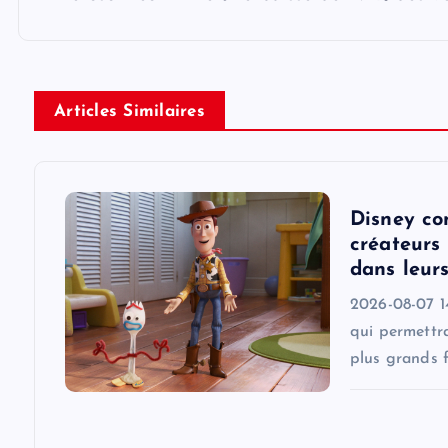
s
t
n
Articles Similaires
a
v
Disney co
créateurs 
i
dans leur
2026-08-07 1
g
qui permettra
plus grands f
a