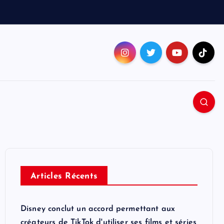
Articles Récents
Disney conclut un accord permettant aux
créateurs de TikTok d'utiliser ses films et séries