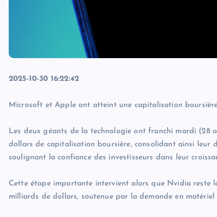
2025-10-30 16:22:42
Microsoft et Apple ont atteint une capitalisation boursièr
Les deux géants de la technologie ont franchi mardi (28 
dollars de capitalisation boursière, consolidant ainsi le
soulignant la confiance des investisseurs dans leur croiss
Cette étape importante intervient alors que Nvidia reste 
milliards de dollars, soutenue par la demande en matériel in