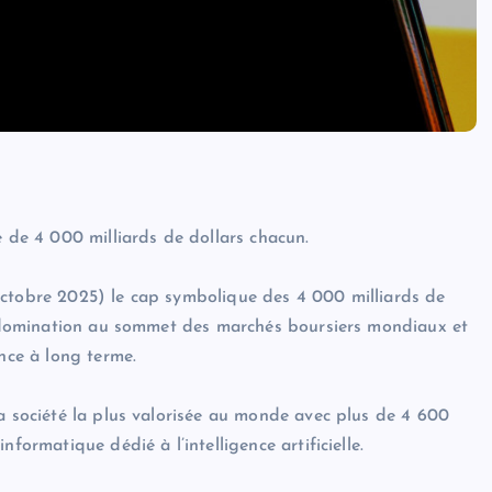
e de 4 000 milliards de dollars chacun.
octobre 2025) le cap symbolique des 4 000 milliards de
ur domination au sommet des marchés boursiers mondiaux et
ance à long terme.
la société la plus valorisée au monde avec plus de 4 600
formatique dédié à l’intelligence artificielle.