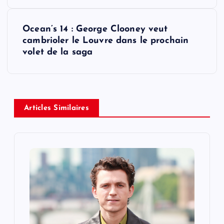
s
t
Ocean’s 14 : George Clooney veut
cambrioler le Louvre dans le prochain
n
volet de la saga
a
v
Articles Similaires
i
g
a
t
i