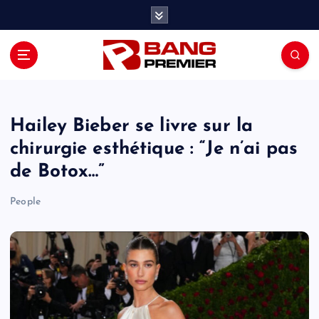
S
k
i
p
t
o
c
o
Hailey Bieber se livre sur la
n
chirurgie esthétique : “Je n’ai pas
t
de Botox…”
e
n
People
t