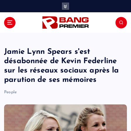
S
k
i
p
t
o
c
o
Jamie Lynn Spears s'est
n
désabonnée de Kevin Federline
t
sur les réseaux sociaux après la
e
n
parution de ses mémoires
t
People