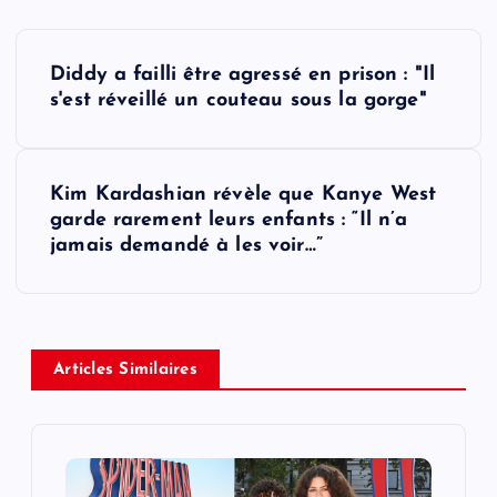
P
Diddy a failli être agressé en prison : "Il
o
s'est réveillé un couteau sous la gorge"
s
Kim Kardashian révèle que Kanye West
t
garde rarement leurs enfants : “Il n’a
jamais demandé à les voir…”
n
a
v
Articles Similaires
i
g