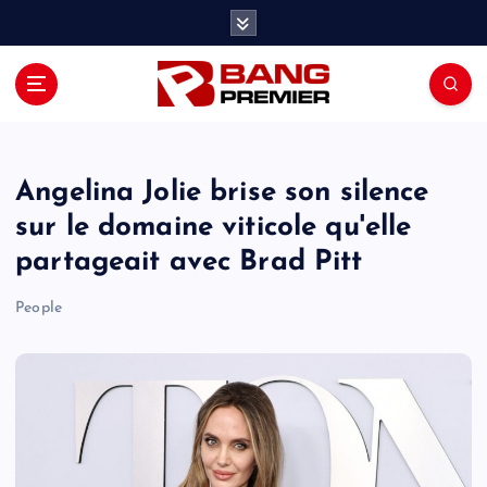
S
k
i
p
t
o
c
o
Angelina Jolie brise son silence
n
sur le domaine viticole qu'elle
t
partageait avec Brad Pitt
e
n
People
t