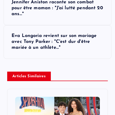
Jennifer Aniston raconte son combat
o
pour être maman : "J'ai lutté pendant 20
ans…"
s
t
Eva Longoria revient sur son mariage
avec Tony Parker : "C'est dur d'être
n
mariée à un athlète…"
a
v
Articles Similaires
i
g
a