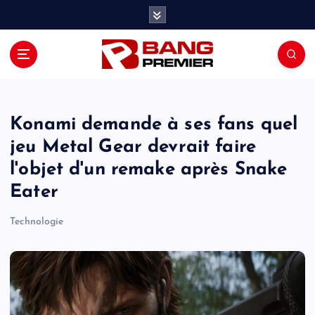
S
k
i
p
t
o
c
o
Konami demande à ses fans quel
n
jeu Metal Gear devrait faire
t
l'objet d'un remake après Snake
e
n
Eater
t
Technologie