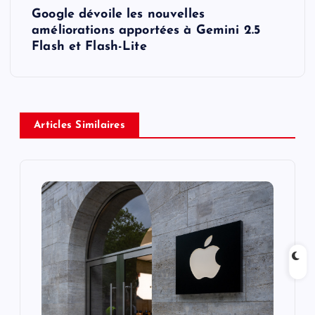
t
Google dévoile les nouvelles
améliorations apportées à Gemini 2.5
n
Flash et Flash-Lite
a
v
Articles Similaires
i
g
a
t
i