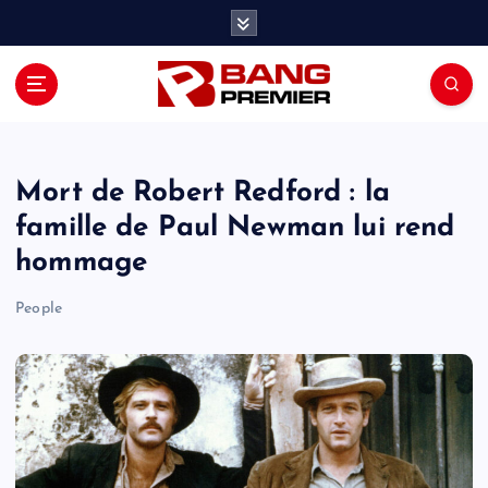
S
k
i
p
t
o
c
o
Mort de Robert Redford : la
n
famille de Paul Newman lui rend
t
hommage
e
n
People
t