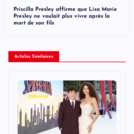
t
Priscilla Presley affirme que Lisa Marie
Presley ne voulait plus vivre après la
n
mort de son fils
a
v
Articles Similaires
i
g
a
t
i