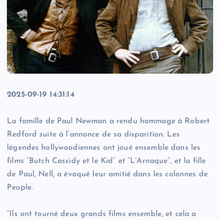
2025-09-19 14:31:14
La famille de Paul Newman a rendu hommage à Robert
Redford suite à l’annonce de sa disparition. Les
légendes hollywoodiennes ont joué ensemble dans les
films “Butch Cassidy et le Kid” et “L’Arnaque”, et la fille
de Paul, Nell, a évoqué leur amitié dans les colonnes de
People.
“Ils ont tourné deux grands films ensemble, et cela a