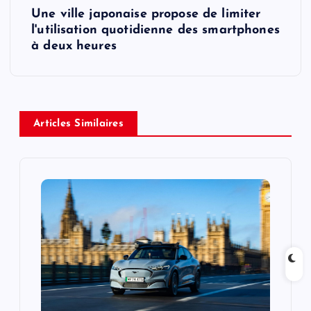
t
Une ville japonaise propose de limiter
l'utilisation quotidienne des smartphones
n
à deux heures
a
v
Articles Similaires
i
g
a
t
i