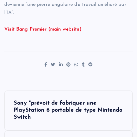
devienne “une pierre angulaire du travail amélioré par
l’IA”.
Visit Bang Premier (main website)
P
Sony "prévoit de fabriquer une
o
PlayStation 6 portable de type Nintendo
Switch
s