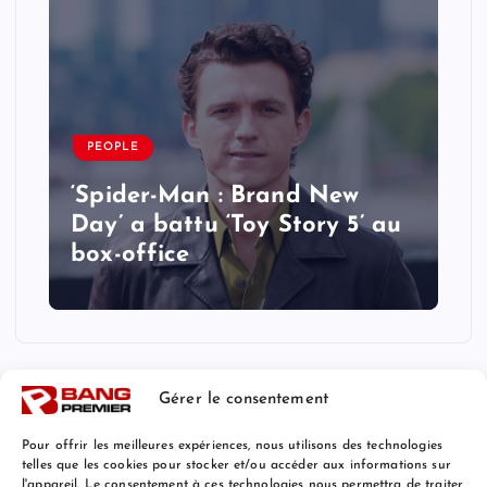
PEOPLE
‘Spider-Man : Brand New
Day’ a battu ‘Toy Story 5’ au
box-office
Gérer le consentement
Pour offrir les meilleures expériences, nous utilisons des technologies
telles que les cookies pour stocker et/ou accéder aux informations sur
l'appareil. Le consentement à ces technologies nous permettra de traiter
Mentions Légales