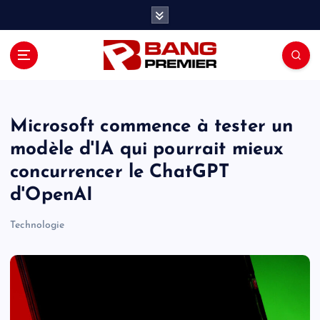
S
k
i
p
t
o
c
o
Microsoft commence à tester un
n
modèle d'IA qui pourrait mieux
t
concurrencer le ChatGPT
e
n
d'OpenAI
t
Technologie