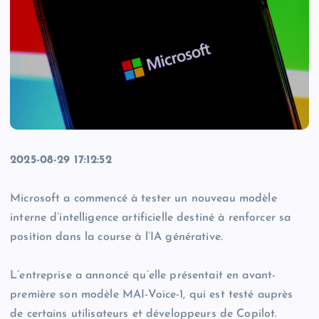
2025-08-29 17:12:52
Microsoft a commencé à tester un nouveau modèle
interne d’intelligence artificielle destiné à renforcer sa
position dans la course à l’IA générative.
L’entreprise a annoncé qu’elle présentait en avant-
première son modèle MAI-Voice-1, qui est testé auprès
de certains utilisateurs et développeurs de Copilot.