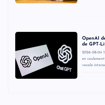
t
i
o
OpenAI dé
de GPT-Li
n
2026-08-04 1
en seulement 
vocale intera