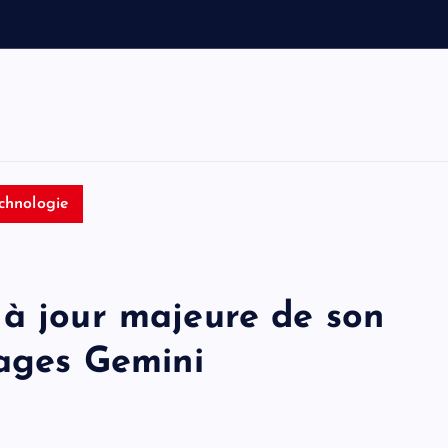
c
e
s
chnologie
 à jour majeure de son
mages Gemini