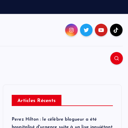
Articles Récents
Perez Hilton : le célèbre blogueur a été
hospitalisé d'urgence suite à un live inquiétant