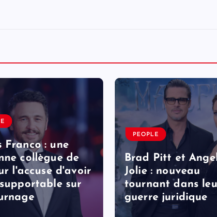
LE
PEOPLE
 Franco : une
nne collègue de
Brad Pitt et Ange
ur l'accuse d'avoir
Jolie : nouveau
nsupportable sur
tournant dans leu
urnage
guerre juridique