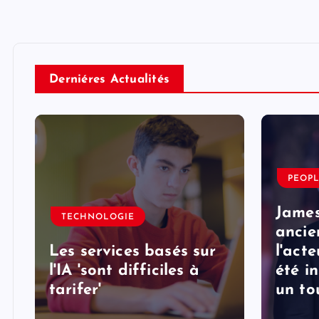
Derniéres Actualités
PEOP
e
James
TECHNOLOGIE
ancie
Les services basés sur
l'acte
l'IA 'sont difficiles à
été i
tarifer'
un to