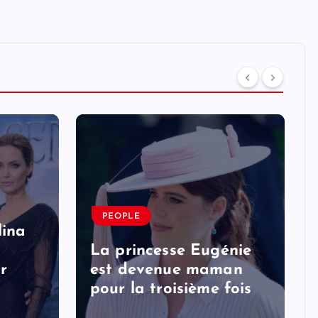
PEOPLE
lina
La princesse Eugénie
r
est devenue maman
pour la troisième fois