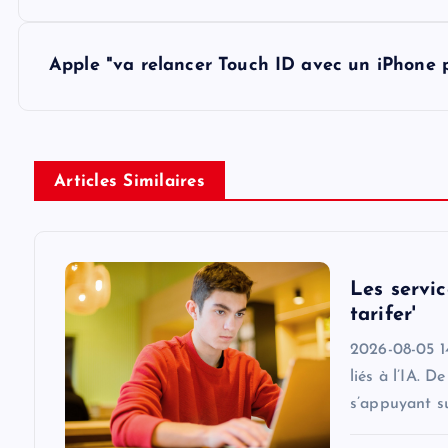
s
Apple "va relancer Touch ID avec un iPhone p
t
n
Articles Similaires
a
v
Les servic
i
tarifer'
2026-08-05 14:
g
liés à l’IA. 
s’appuyant s
a