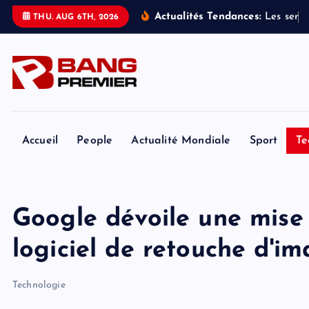
S
Actualités Tendances:
L
e
s
s
e
r
v
i
THU. AUG 6TH, 2026
k
i
p
t
o
c
o
Accueil
People
Actualité Mondiale
Sport
Te
n
t
e
Google dévoile une mise
n
t
logiciel de retouche d'i
Technologie