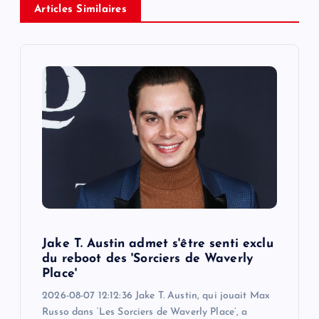
Articles Similaires
v
i
g
a
t
i
o
Jake T. Austin admet s'être senti exclu
du reboot des 'Sorciers de Waverly
n
Place'
2026-08-07 12:12:36 Jake T. Austin, qui jouait Max
Russo dans ‘Les Sorciers de Waverly Place’, a