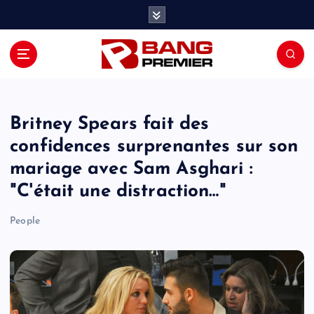
S
k
i
p
t
o
c
o
Britney Spears fait des
n
confidences surprenantes sur son
t
mariage avec Sam Asghari :
e
n
"C'était une distraction…"
t
People