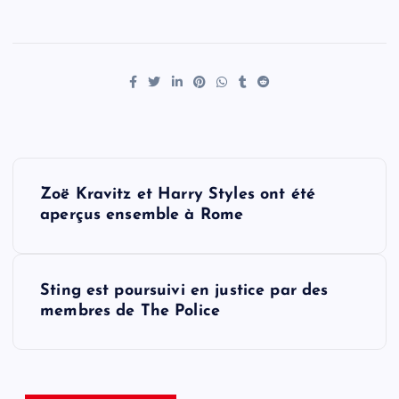
P
Zoë Kravitz et Harry Styles ont été
o
aperçus ensemble à Rome
s
Sting est poursuivi en justice par des
t
membres de The Police
n
a