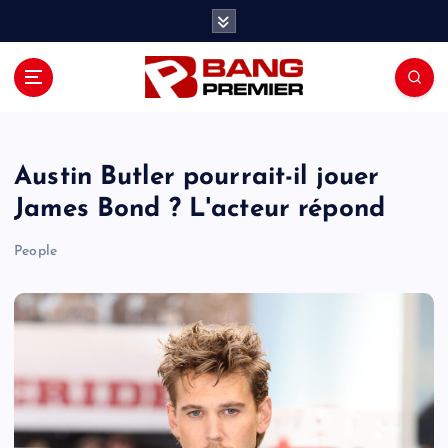
S
k
i
p
t
o
c
o
Austin Butler pourrait-il jouer
n
James Bond ? L'acteur répond
t
e
People
n
t