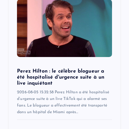
g
a
t
i
o
Perez Hilton : le célèbre blogueur a
n
été hospitalisé d'urgence suite à un
live inquiétant
2026-08-05 15:32:58 Perez Hilton a été hospitalisé
d’urgence suite à un live TikTok qui a alarmé ses
fans. Le blogueur a effectivement été transporté
dans un hôpital de Miami après…