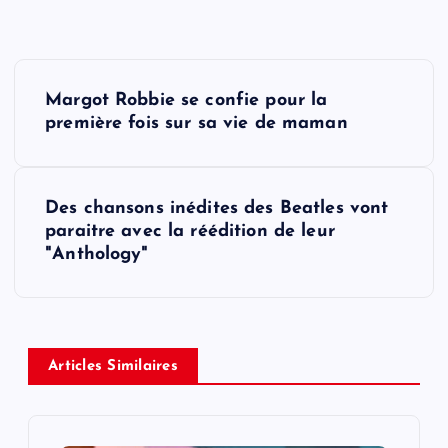
P
Margot Robbie se confie pour la
o
première fois sur sa vie de maman
s
Des chansons inédites des Beatles vont
t
paraitre avec la réédition de leur
"Anthology"
n
a
v
Articles Similaires
i