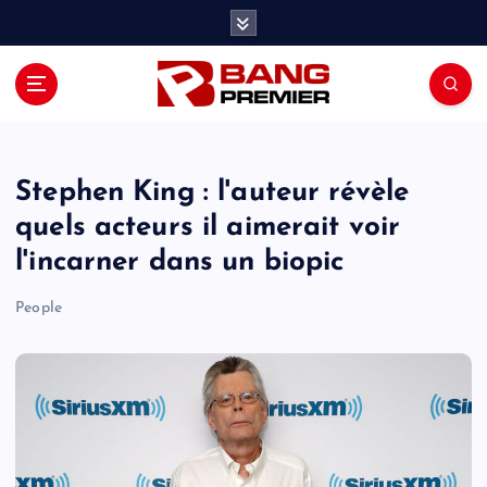
S
k
i
p
t
o
c
o
Stephen King : l'auteur révèle
n
quels acteurs il aimerait voir
t
l'incarner dans un biopic
e
n
People
t