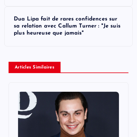
s
Dua Lipa fait de rares confidences sur
t
sa relation avec Callum Turner : "Je suis
plus heureuse que jamais"
n
a
v
Articles Similaires
i
g
a
t