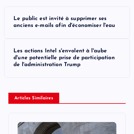
P
Le public est invité à supprimer ses
o
anciens e-mails afin d'économiser l'eau
s
Les actions Intel s'envolent à l'aube
t
d'une potentielle prise de participation
de l'administration Trump
n
a
v
Articles Similaires
i
g