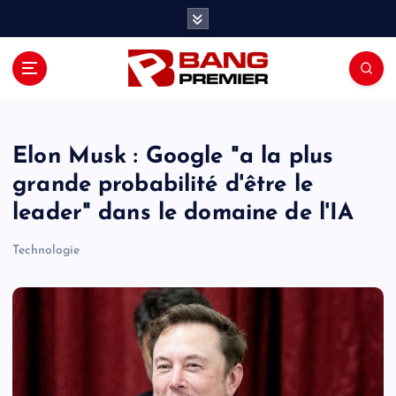
S
k
i
p
t
o
c
o
Elon Musk : Google "a la plus
n
grande probabilité d'être le
t
leader" dans le domaine de l'IA
e
n
Technologie
t