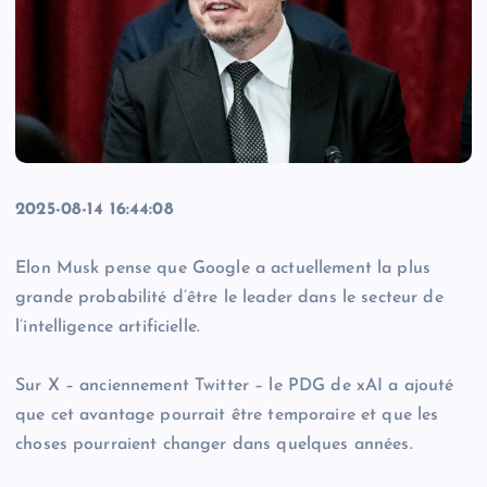
2025-08-14 16:44:08
Elon Musk pense que Google a actuellement la plus
grande probabilité d’être le leader dans le secteur de
l’intelligence artificielle.
Sur X – anciennement Twitter – le PDG de xAI a ajouté
que cet avantage pourrait être temporaire et que les
choses pourraient changer dans quelques années.