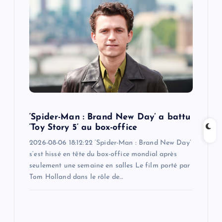
g
a
t
i
o
‘Spider-Man : Brand New Day’ a battu
n
‘Toy Story 5’ au box-office
2026-08-06 18:12:22 ‘Spider-Man : Brand New Day’
s’est hissé en tête du box-office mondial après
seulement une semaine en salles Le film porté par
Tom Holland dans le rôle de…