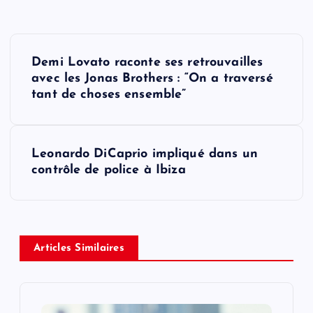
P
Demi Lovato raconte ses retrouvailles
o
avec les Jonas Brothers : “On a traversé
tant de choses ensemble”
s
t
Leonardo DiCaprio impliqué dans un
contrôle de police à Ibiza
n
a
v
Articles Similaires
i