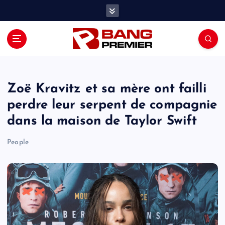
S
k
i
p
t
o
c
o
Zoë Kravitz et sa mère ont failli
n
perdre leur serpent de compagnie
t
dans la maison de Taylor Swift
e
n
People
t