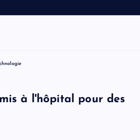
e
t
T
o
m
chnologie
is à l'hôpital pour des