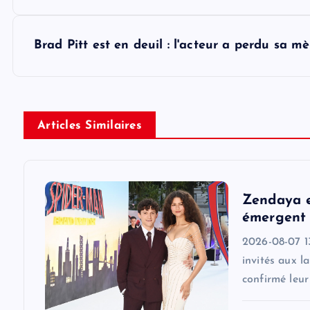
s
Brad Pitt est en deuil : l'acteur a perdu sa m
t
n
Articles Similaires
a
v
Zendaya e
i
émergent 
2026-08-07 1
g
invités aux l
confirmé leu
a