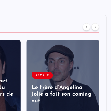
PEOPLE
met
 du
Le frère d'Angelina
rs de
Jolie a fait son coming
out