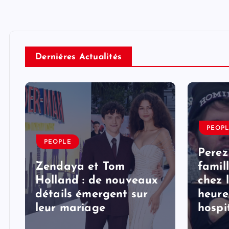
Derniéres Actualités
PEOP
PEOPLE
Perez
Zendaya et Tom
famil
Holland : de nouveaux
chez 
détails émergent sur
heure
s
leur mariage
hospi