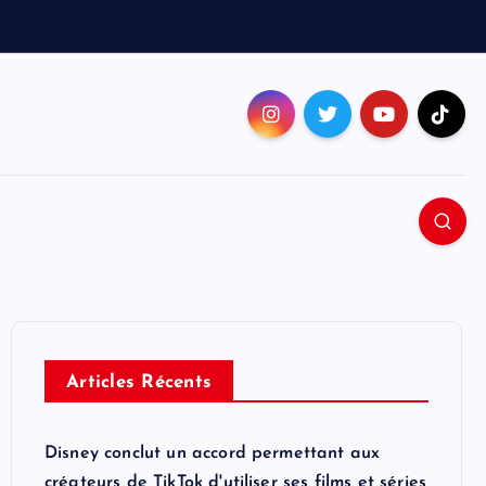
Articles Récents
Disney conclut un accord permettant aux
créateurs de TikTok d'utiliser ses films et séries