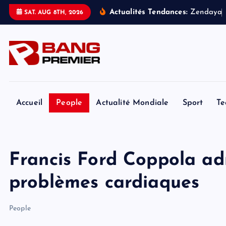
S
Actualités Tendances:
Z
e
n
d
a
y
a
SAT. AUG 8TH, 2026
k
i
p
t
o
c
o
Accueil
People
Actualité Mondiale
Sport
Te
n
t
e
Francis Ford Coppola adm
n
t
problèmes cardiaques
People