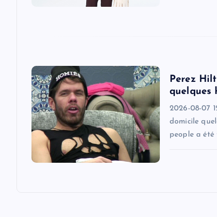
t
i
o
Perez Hilt
quelques 
n
2026-08-07 1
domicile quel
people a été 