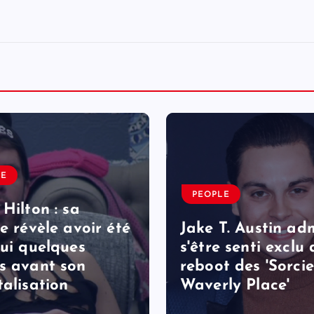
LE
PEOPLE
 Hilton : sa
le révèle avoir été
Jake T. Austin ad
lui quelques
s'être senti exclu
s avant son
reboot des 'Sorcie
talisation
Waverly Place'