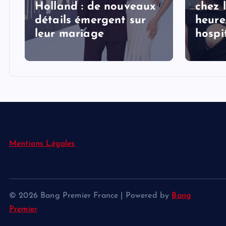
Holland : de nouveaux
chez 
détails émergent sur
heure
s
leur mariage
hospi
Mentions Légales
© 2026 Bang Premier France | Powered by
Bang
Premier