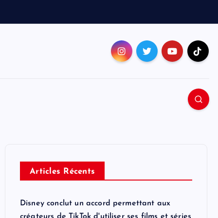
Articles Récents
Disney conclut un accord permettant aux
créateurs de TikTok d'utiliser ses films et séries