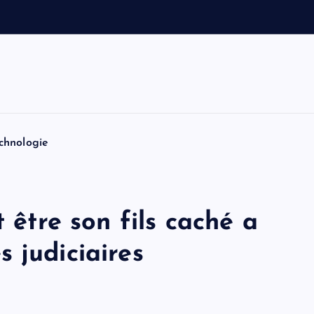
e
t
T
o
chnologie
t être son fils caché a
 judiciaires