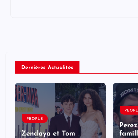
Derniéres Actualités
PEOP
PEOPLE
Perez
Zendaya et Tom
famil