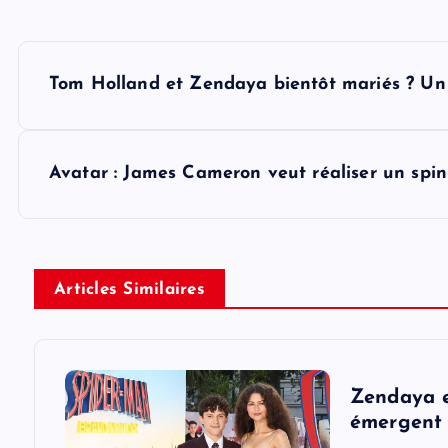
P
Tom Holland et Zendaya bientôt mariés ? Un 
o
s
Avatar : James Cameron veut réaliser un spi
t
n
Articles Similaires
a
v
Zendaya e
émergent 