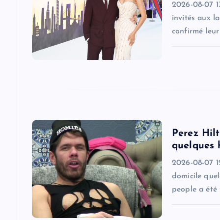
i
2026-08-07 1
invités aux l
g
confirmé leu
a
t
i
Perez Hilt
o
quelques 
2026-08-07 1
n
domicile quel
people a été 