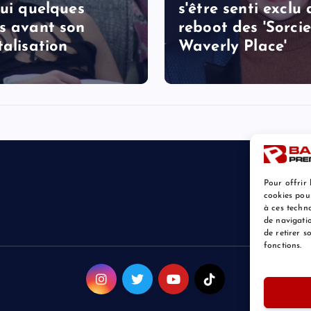
lui quelques
s'être senti exclu
s avant son
reboot des 'Sorcie
talisation
Waverly Place'
Pour offrir 
cookies pou
à ces techn
de navigatio
de retirer 
fonctions.