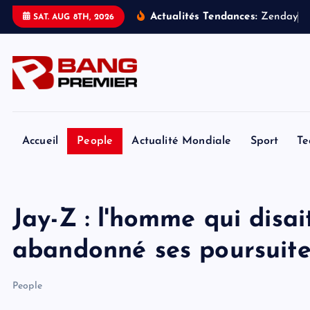
S
Actualités Tendances:
Z
e
n
d
a
y
a
SAT. AUG 8TH, 2026
k
i
p
t
o
c
o
Accueil
People
Actualité Mondiale
Sport
Te
n
t
e
Jay-Z : l'homme qui disai
n
t
abandonné ses poursuites
People