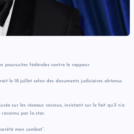
s poursuites fédérales contre le rappeur.
ait le 18 juillet selon des documents judiciaires obtenus
sée sur les réseaux sociaux, insistant sur le fait qu’il n’a
 reconnu par la star.
s arrêté mon combat”.