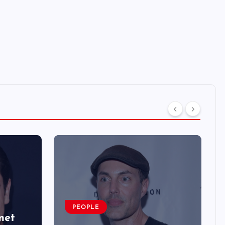
PEOPLE
met