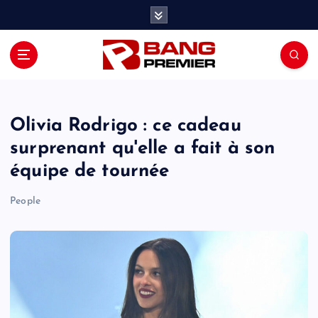
S
k
i
p
t
o
c
o
Olivia Rodrigo : ce cadeau
n
surprenant qu'elle a fait à son
t
équipe de tournée
e
n
People
t