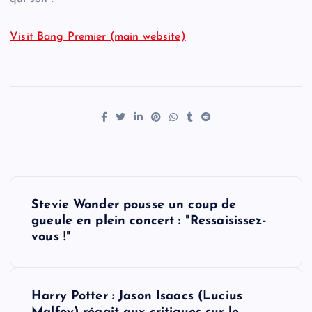
Visit Bang Premier (main website)
P
Stevie Wonder pousse un coup de
o
gueule en plein concert : "Ressaisissez-
vous !"
s
t
Harry Potter : Jason Isaacs (Lucius