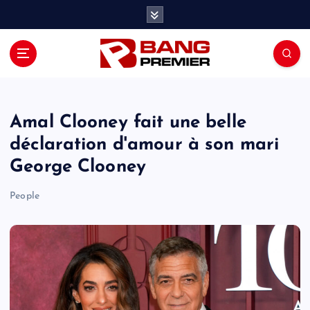
S
k
i
p
t
o
c
o
Amal Clooney fait une belle
n
déclaration d'amour à son mari
t
George Clooney
e
n
People
t