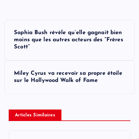
P
Sophia Bush révèle qu’elle gagnait bien
o
moins que les autres acteurs des “Frères
Scott”
s
t
Miley Cyrus va recevoir sa propre étoile
sur le Hollywood Walk of Fame
n
a
v
Articles Similaires
i