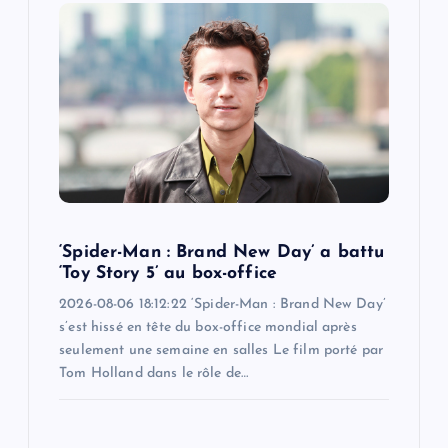
g
a
t
i
o
‘Spider-Man : Brand New Day’ a battu
n
‘Toy Story 5’ au box-office
2026-08-06 18:12:22 ‘Spider-Man : Brand New Day’
s’est hissé en tête du box-office mondial après
seulement une semaine en salles Le film porté par
Tom Holland dans le rôle de…