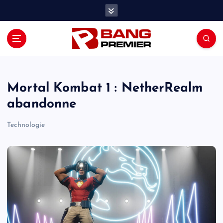
S
k
i
p
t
o
c
o
Mortal Kombat 1 : NetherRealm
n
abandonne
t
e
Technologie
n
t