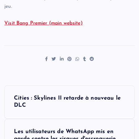
jeu.
Visit Bang Premier (main website)
P
Cities : Skylines II retarde à nouveau le
o
DLC
s
Les utilisateurs de WhatsApp mis en
t
garde contre les risques d'escroquerie