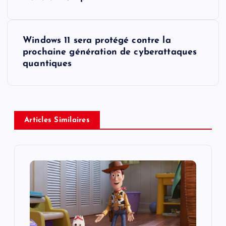
s
t
Windows 11 sera protégé contre la
prochaine génération de cyberattaques
n
quantiques
a
v
Articles Similaires
i
g
a
t