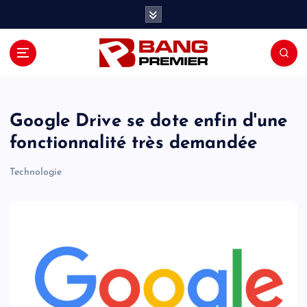
S
k
i
p
t
o
c
o
Google Drive se dote enfin d'une
n
fonctionnalité très demandée
t
e
Technologie
n
t