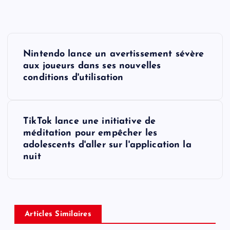
P
Nintendo lance un avertissement sévère
o
aux joueurs dans ses nouvelles
conditions d'utilisation
s
t
TikTok lance une initiative de
méditation pour empêcher les
n
adolescents d'aller sur l'application la
nuit
a
v
i
Articles Similaires