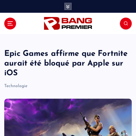
S
k
i
p
t
o
c
o
Epic Games affirme que Fortnite
n
aurait été bloqué par Apple sur
t
iOS
e
n
Technologie
t