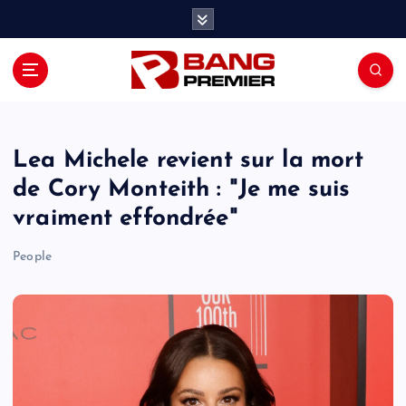
S
k
i
p
t
o
c
o
Lea Michele revient sur la mort
n
de Cory Monteith : "Je me suis
t
vraiment effondrée"
e
n
People
t