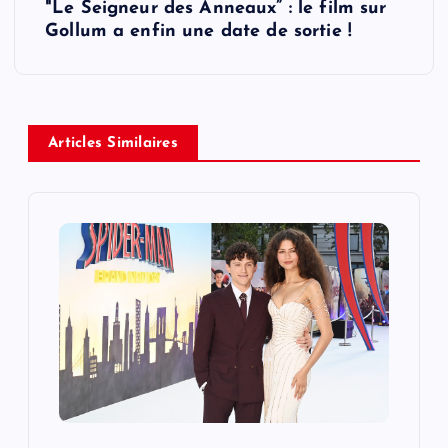
"Le Seigneur des Anneaux” : le film sur
t
Gollum a enfin une date de sortie !
n
a
Articles Similaires
v
i
g
a
t
i