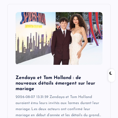
i
g
a
t
i
o
Zendaya et Tom Holland : de
n
nouveaux détails émergent sur leur
mariage
2026-08-07 13:31:59 Zendaya et Tom Holland
auraient ému leurs invités aux larmes durant leur
mariage. Les deux acteurs ont confirmé leur
mariage en début d’année et les détails du grand…