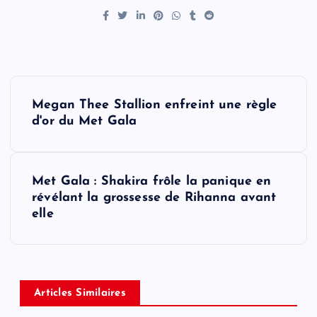
P
Megan Thee Stallion enfreint une règle
o
d'or du Met Gala
s
Met Gala : Shakira frôle la panique en
t
révélant la grossesse de Rihanna avant
elle
n
a
v
Articles Similaires