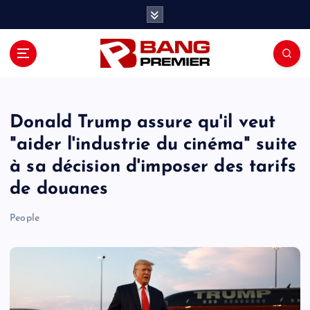
S
k
i
p
t
o
c
o
Donald Trump assure qu'il veut
n
"aider l'industrie du cinéma" suite
t
à sa décision d'imposer des tarifs
e
n
de douanes
t
People