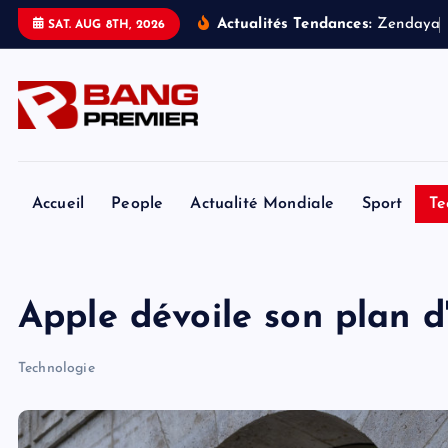
S
Actualités Tendances:
Z
e
n
d
a
y
a
SAT. AUG 8TH, 2026
k
i
p
t
o
c
o
Accueil
People
Actualité Mondiale
Sport
Te
n
t
e
Apple dévoile son plan d'
n
t
Technologie