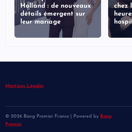
Holland : de nouveaux
chez 
détails émergent sur
heure
s
leur mariage
hospi
Mentions Légales
© 2026 Bang Premier France | Powered by
Bang
Premier