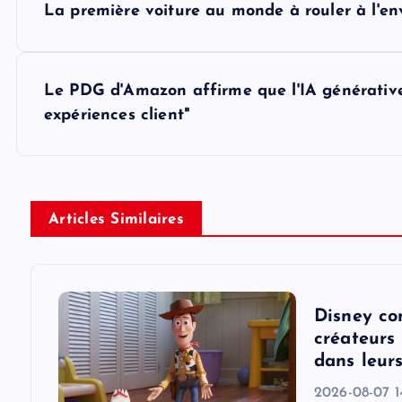
La première voiture au monde à rouler à l'env
o
s
Le PDG d'Amazon affirme que l'IA générative
expériences client"
t
n
Articles Similaires
a
v
Disney co
i
créateurs 
dans leur
g
2026-08-07 1