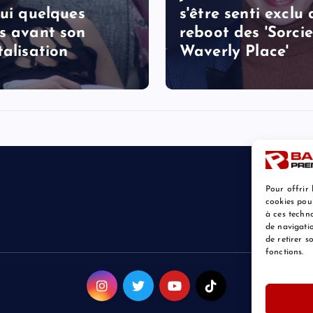
lui quelques
s'être senti exclu
s avant son
reboot des 'Sorcie
talisation
Waverly Place'
Pour offrir 
cookies pou
à ces techn
de navigatio
de retirer 
fonctions.