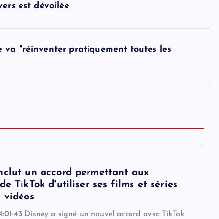
ers est dévoilée
 va "réinventer pratiquement toutes les
nclut un accord permettant aux
de TikTok d'utiliser ses films et séries
s vidéos
4:01:43 Disney a signé un nouvel accord avec TikTok