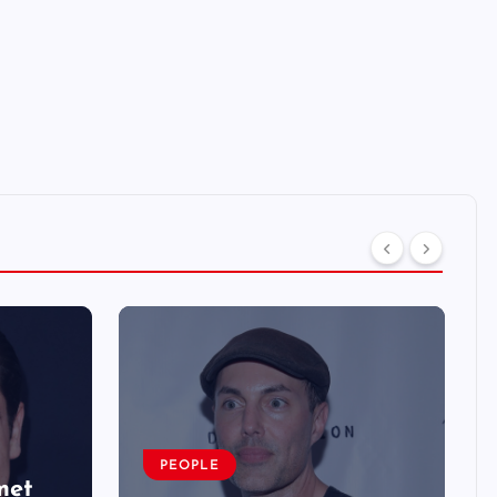
PEOPLE
met