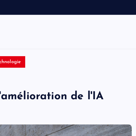
e
t
T
o
m
chnologie
amélioration de l'IA