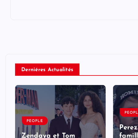
Derniéres Actualités
PEOP
PEOPLE
Perez
Zendaya et Tom
famil