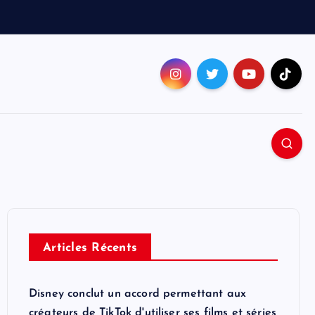
Articles Récents
Disney conclut un accord permettant aux
créateurs de TikTok d'utiliser ses films et séries