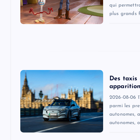
qui permettra
a
plus grands f
t
i
o
Des taxis
n
apparition
2026-08-06 17
parmi les pr
autonomes, a
autonomes, o