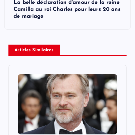
La belle déclaration d'amour de la reine
t
Camilla au roi Charles pour leurs 20 ans
de mariage
n
a
v
Articles Similaires
i
g
a
t
i