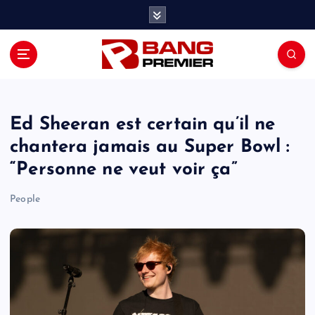
S
k
i
p
t
o
c
o
Ed Sheeran est certain qu’il ne
n
chantera jamais au Super Bowl :
t
“Personne ne veut voir ça”
e
n
People
t