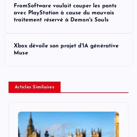
P
FromSoftware voulait couper les ponts
o
avec PlayStation à cause du mauvais
traitement réservé à Demon's Souls
s
t
Xbox dévoile son projet d'IA générative
Muse
n
a
v
Articles Similaires
i
g
a