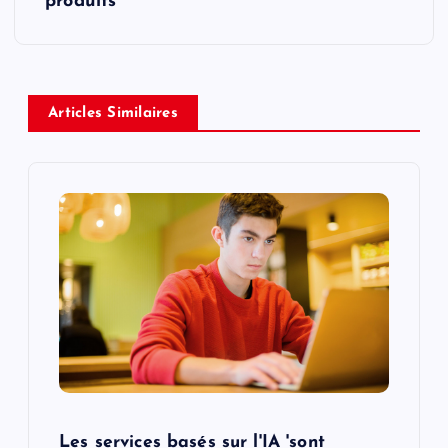
n
produits
a
v
Articles Similaires
i
g
a
t
i
o
n
Les services basés sur l'IA 'sont