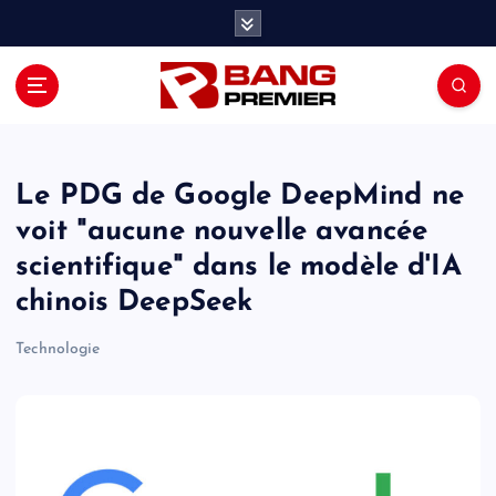
S
k
i
p
t
o
c
o
Le PDG de Google DeepMind ne
n
voit "aucune nouvelle avancée
t
scientifique" dans le modèle d'IA
e
n
chinois DeepSeek
t
Technologie