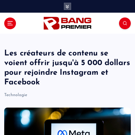
S
k
i
p
t
o
c
o
Les créateurs de contenu se
n
voient offrir jusqu'à 5 000 dollars
t
pour rejoindre Instagram et
e
n
Facebook
t
Technologie