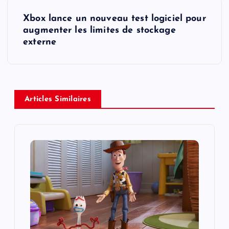
t
Xbox lance un nouveau test logiciel pour
augmenter les limites de stockage
n
externe
a
v
Articles Similaires
i
g
a
t
i