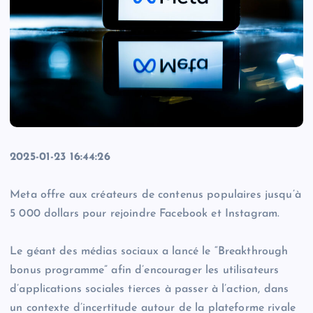
2025-01-23 16:44:26
Meta offre aux créateurs de contenus populaires jusqu’à
5 000 dollars pour rejoindre Facebook et Instagram.
Le géant des médias sociaux a lancé le “Breakthrough
bonus programme” afin d’encourager les utilisateurs
d’applications sociales tierces à passer à l’action, dans
un contexte d’incertitude autour de la plateforme rivale