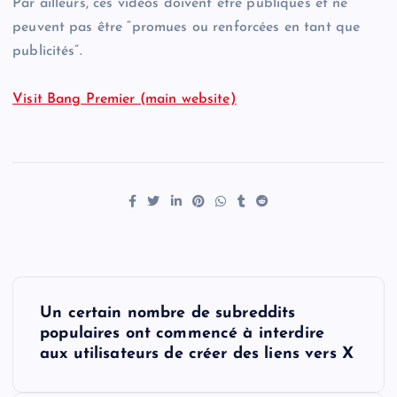
Par ailleurs, ces vidéos doivent être publiques et ne
peuvent pas être “promues ou renforcées en tant que
publicités”.
Visit Bang Premier (main website)
P
Un certain nombre de subreddits
o
populaires ont commencé à interdire
aux utilisateurs de créer des liens vers X
s