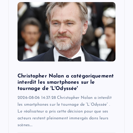
i
g
a
t
i
o
Christopher Nolan a catégoriquement
interdit les smartphones sur le
n
tournage de 'L'Odyssée'
2026-08-06 14:37:28 Christopher Nolan a interdit
les smartphones sur le tournage de “L’Odyssée” .
Le réalisateur a pris cette décision pour que ses
acteurs restent pleinement immergés dans leurs
scènes.…