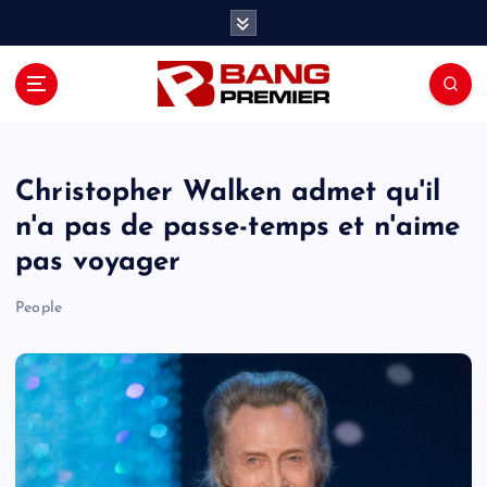
S
k
i
p
t
o
c
o
Christopher Walken admet qu'il
n
n'a pas de passe-temps et n'aime
t
pas voyager
e
n
People
t