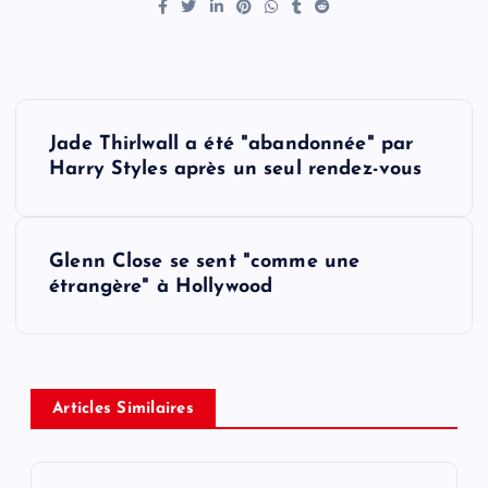
P
Jade Thirlwall a été "abandonnée" par
o
Harry Styles après un seul rendez-vous
s
Glenn Close se sent "comme une
t
étrangère" à Hollywood
n
a
Articles Similaires
v