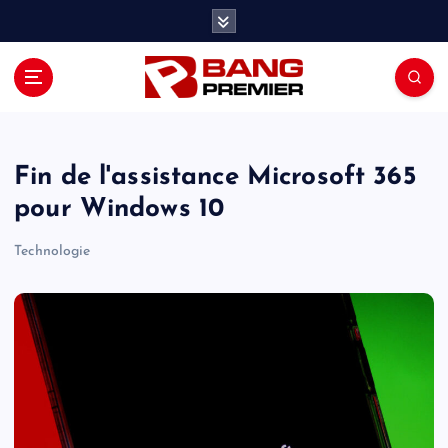
S
k
i
p
t
o
c
o
Fin de l'assistance Microsoft 365
n
pour Windows 10
t
e
Technologie
n
t