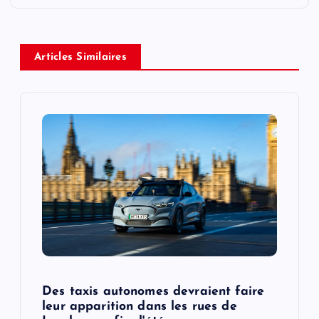
a
v
Articles Similaires
i
g
a
t
i
o
Des taxis autonomes devraient faire
n
leur apparition dans les rues de