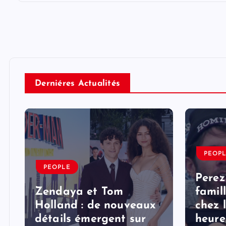
Derniéres Actualités
PEOP
PEOPLE
Perez
Zendaya et Tom
famil
Holland : de nouveaux
chez 
détails émergent sur
heure