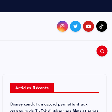
Articles Récents
Disney conclut un accord permettant aux
créateurs de TikTok d'utiliser ses films et séries