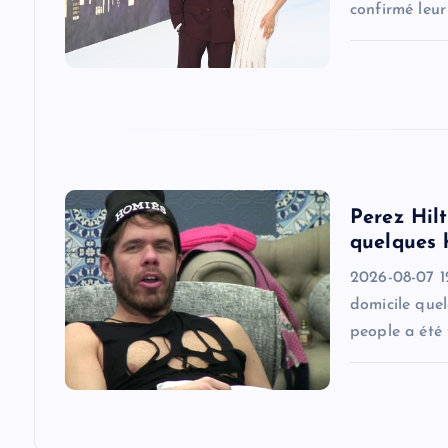
g
confirmé leu
a
t
i
Perez Hilt
o
quelques 
2026-08-07 1
n
domicile quel
people a été 