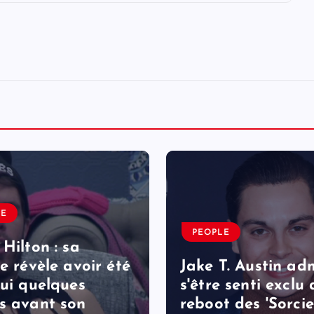
LE
PEOPLE
 Hilton : sa
le révèle avoir été
Jake T. Austin ad
lui quelques
s'être senti exclu
s avant son
reboot des 'Sorcie