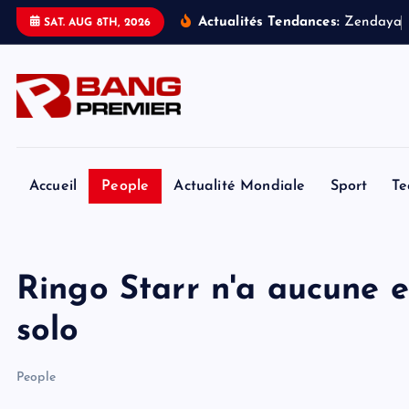
S
Actualités Tendances:
Z
e
n
d
a
y
a
SAT. AUG 8TH, 2026
k
i
p
t
o
c
o
Accueil
People
Actualité Mondiale
Sport
Te
n
t
e
Ringo Starr n'a aucune en
n
t
solo
People