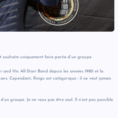
 et souhaite uniquement faire partie d’un groupe.
r and His All-Starr Band depuis les années 1980 et la
ans. Cependant, Ringo est catégorique : il ne veut jamais
d’un groupe. Je ne veux pas être seul. Il n’est pas possible