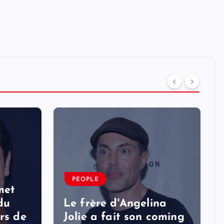
PEOPLE
met
 du
Le frère d'Angelina
rs de
Jolie a fait son coming