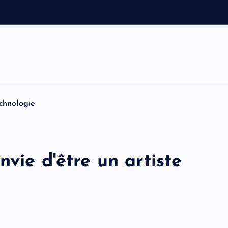
e
t
T
o
m
chnologie
vie d'être un artiste