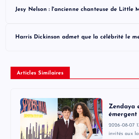
P
Jesy Nelson : l'ancienne chanteuse de Little 
o
s
Harris Dickinson admet que la célébrité le me
t
n
Articles Similaires
a
v
Zendaya e
émergent 
i
2026-08-07 1
invités aux l