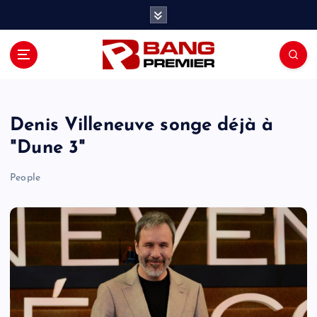
S
k
i
p
t
o
c
o
Denis Villeneuve songe déjà à
n
"Dune 3"
t
e
People
n
t