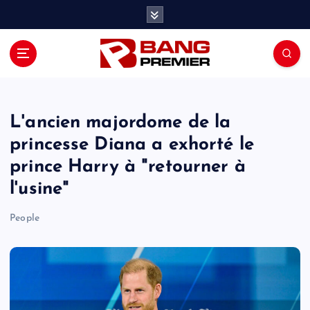
S
k
i
p
t
o
c
o
L'ancien majordome de la
n
princesse Diana a exhorté le
t
prince Harry à "retourner à
e
n
l'usine"
t
People