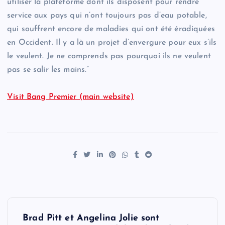
utiliser la plateforme dont ils disposent pour rendre
service aux pays qui n’ont toujours pas d’eau potable,
qui souffrent encore de maladies qui ont été éradiquées
en Occident. Il y a là un projet d’envergure pour eux s’ils
le veulent. Je ne comprends pas pourquoi ils ne veulent
pas se salir les mains.”
Visit Bang Premier (main website)
P
Brad Pitt et Angelina Jolie sont