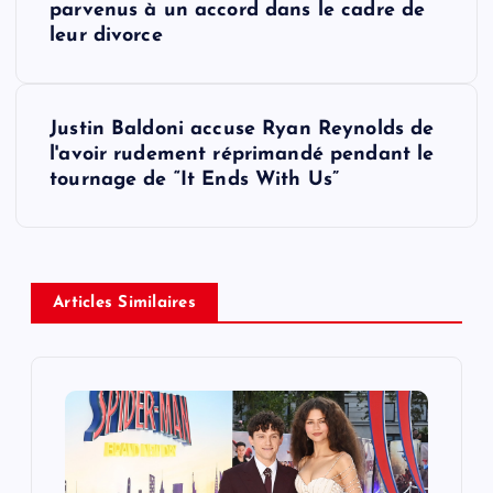
o
parvenus à un accord dans le cadre de
leur divorce
s
t
Justin Baldoni accuse Ryan Reynolds de
l'avoir rudement réprimandé pendant le
n
tournage de “It Ends With Us”
a
v
Articles Similaires
i
g
a