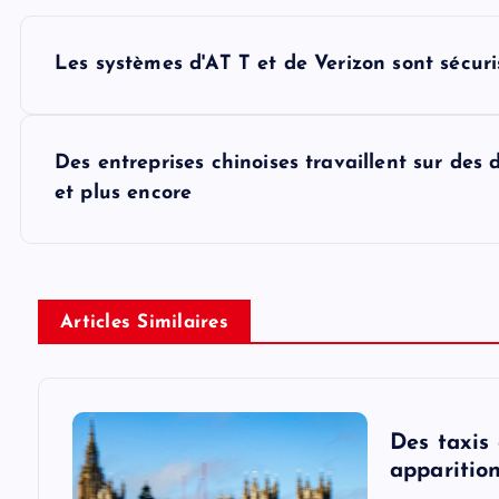
P
Les systèmes d'AT T et de Verizon sont sécur
o
s
Des entreprises chinoises travaillent sur des
et plus encore
t
n
Articles Similaires
a
v
Des taxis
i
apparition