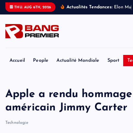
S
Actualités Tendances:
E
l
o
n
M
u
THU. AUG 6TH, 2026
k
i
p
t
o
c
o
Accueil
People
Actualité Mondiale
Sport
Te
n
t
e
Apple a rendu hommage à
n
t
américain Jimmy Carter
Technologie