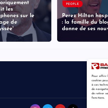
oriquement
PEOPLE
it les
phones sur le
Perez Hilton hospi
age de
: la famille du bl
yssée'
donne de ses nouv
Pour offrir 
cookies pou
à ces techn
de navigatio
de retirer 
fonctions.