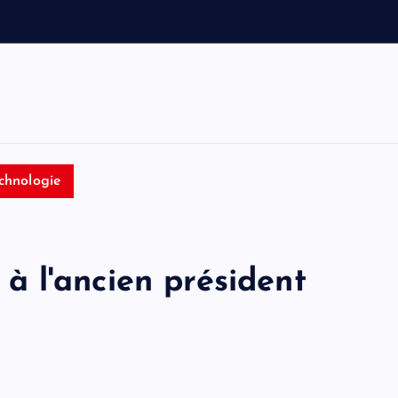
s
k
m
i
s
e
chnologie
 l'ancien président