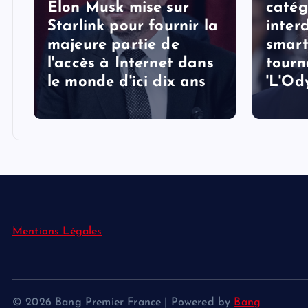
Elon Musk mise sur
catég
Starlink pour fournir la
interd
majeure partie de
smart
l'accès à Internet dans
tourn
le monde d'ici dix ans
'L'Od
Mentions Légales
© 2026 Bang Premier France | Powered by
Bang