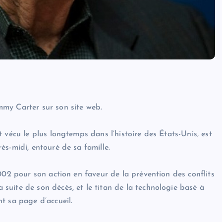
my Carter sur son site web.
 vécu le plus longtemps dans l’histoire des États-Unis, est
s-midi, entouré de sa famille.
002 pour son action en faveur de la prévention des conflits
uite de son décès, et le titan de la technologie basé à
t sa page d’accueil.