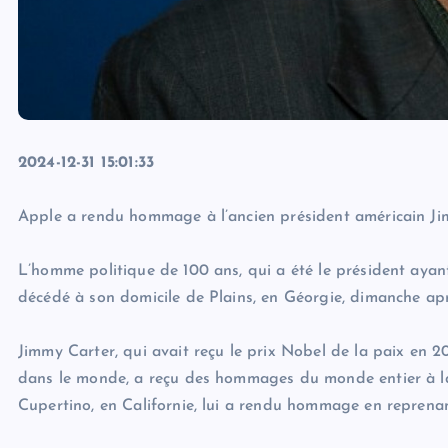
2024-12-31 15:01:33
Apple a rendu hommage à l’ancien président américain Jim
L’homme politique de 100 ans, qui a été le président ayant
décédé à son domicile de Plains, en Géorgie, dimanche aprè
Jimmy Carter, qui avait reçu le prix Nobel de la paix en 2
dans le monde, a reçu des hommages du monde entier à la s
Cupertino, en Californie, lui a rendu hommage en reprenan