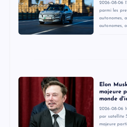
2026-08-06 17
g
parmi les pr
autonomes, a
a
autonomes, o
t
i
o
Elon Musk
n
majeure pa
monde d'i
2026-08-06 16
par satellite
majeure parti