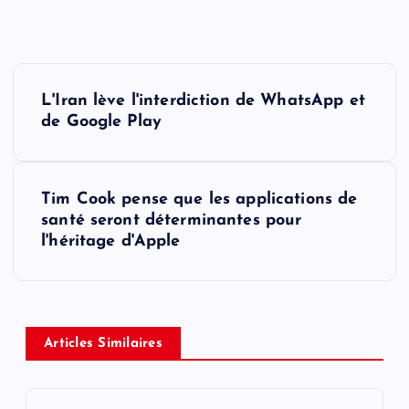
P
L'Iran lève l'interdiction de WhatsApp et
o
de Google Play
s
Tim Cook pense que les applications de
t
santé seront déterminantes pour
l'héritage d'Apple
n
a
v
Articles Similaires
i