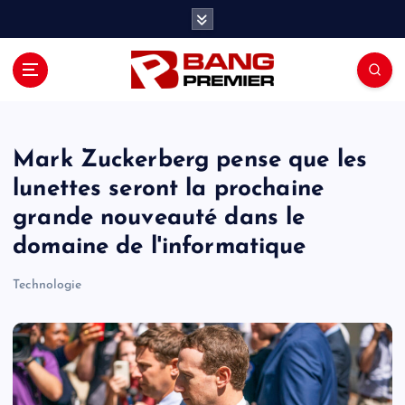
S
k
i
p
t
o
c
o
Mark Zuckerberg pense que les
n
lunettes seront la prochaine
t
grande nouveauté dans le
e
n
domaine de l'informatique
t
Technologie