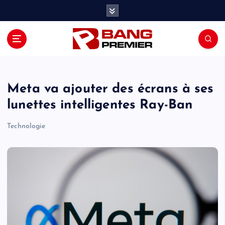
S
k
i
p
t
o
c
o
Meta va ajouter des écrans à ses
n
lunettes intelligentes Ray-Ban
t
e
Technologie
n
t