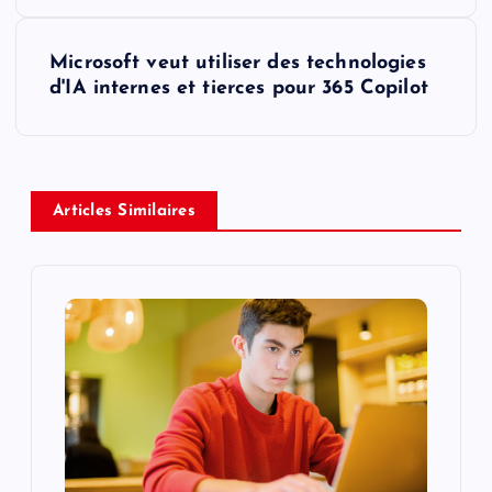
s
Microsoft veut utiliser des technologies
t
d'IA internes et tierces pour 365 Copilot
n
a
Articles Similaires
v
i
g
a
t