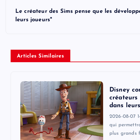
s
Le créateur des Sims pense que les développe
leurs joueurs"
t
n
Articles Similaires
a
v
Disney co
i
créateurs 
dans leur
g
2026-08-07 1
qui permettra
a
plus grands f