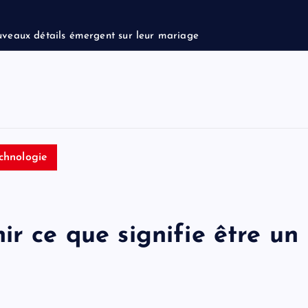
u
v
e
a
u
x
d
é
t
a
i
l
s
é
m
e
r
g
e
n
t
s
u
r
l
e
u
r
m
a
r
i
a
g
e
chnologie
ir ce que signifie être un