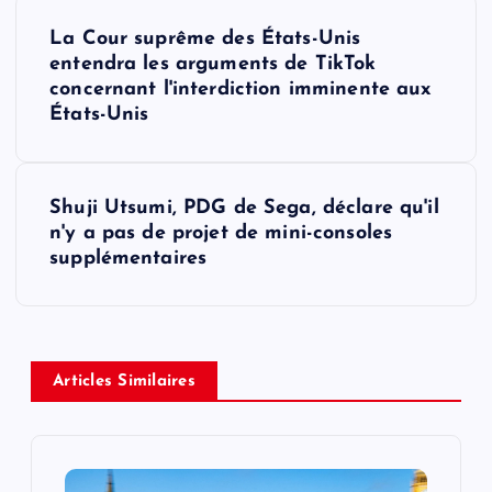
P
La Cour suprême des États-Unis
o
entendra les arguments de TikTok
concernant l'interdiction imminente aux
s
États-Unis
t
Shuji Utsumi, PDG de Sega, déclare qu'il
n
n'y a pas de projet de mini-consoles
supplémentaires
a
v
i
Articles Similaires
g