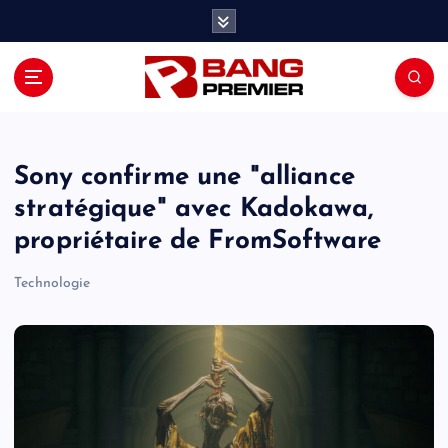
S
k
i
p
t
o
c
o
Sony confirme une "alliance
n
stratégique" avec Kadokawa,
t
propriétaire de FromSoftware
e
n
Technologie
t