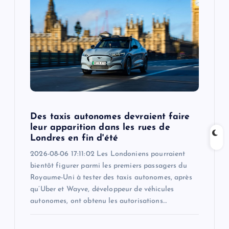
a
t
i
o
n
Des taxis autonomes devraient faire
leur apparition dans les rues de
Londres en fin d'été
2026-08-06 17:11:02 Les Londoniens pourraient
bientôt figurer parmi les premiers passagers du
Royaume-Uni à tester des taxis autonomes, après
qu’Uber et Wayve, développeur de véhicules
autonomes, ont obtenu les autorisations…