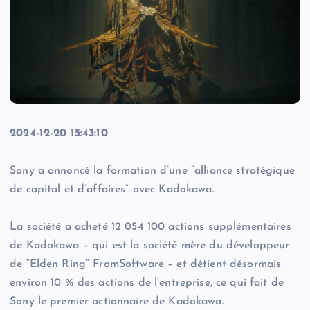
2024-12-20 15:43:10
Sony a annoncé la formation d’une “alliance stratégique
de capital et d’affaires” avec Kadokawa.
La société a acheté 12 054 100 actions supplémentaires
de Kadokawa – qui est la société mère du développeur
de “Elden Ring” FromSoftware – et détient désormais
environ 10 % des actions de l’entreprise, ce qui fait de
Sony le premier actionnaire de Kadokawa.