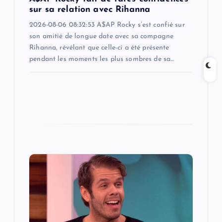
n
sur sa relation avec Rihanna
2026-08-06 08:32:53 A$AP Rocky s’est confié sur
son amitié de longue date avec sa compagne
Rihanna, révélant que celle-ci a été présente
pendant les moments les plus sombres de sa…