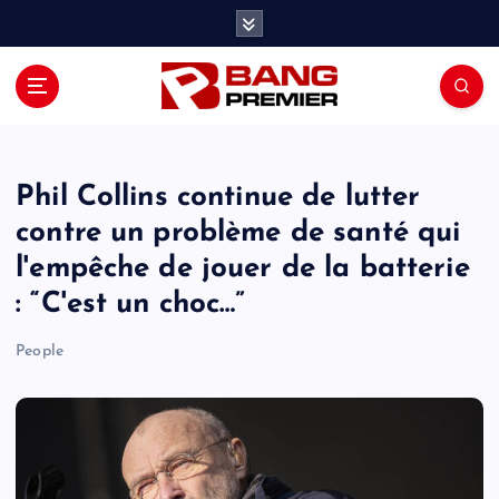
S
k
i
p
t
o
c
o
Phil Collins continue de lutter
n
contre un problème de santé qui
t
l'empêche de jouer de la batterie
e
n
: “C'est un choc…”
t
People