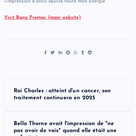
l’impression d’avoir épuisé toute mon énergie.”
Visit Bang Premier (main website)
P
Roi Charles : atteint d'un cancer, son
o
traitement continuera en 2025
s
Bella Thorne avait l'impression de "ne
t
pas avoir de voix" quand elle était une