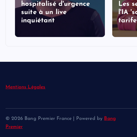
hospitalisé d'urgence
Les s
suite à un live
l'IA '
inquiétant
tarife
Mentions Légales
© 2026 Bang Premier France | Powered by
Bang
Premier