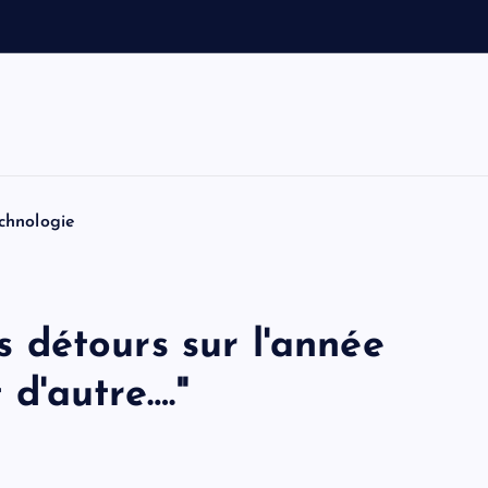
l
t
o
n
:
chnologie
ns détours sur l'année
t d'autre…."