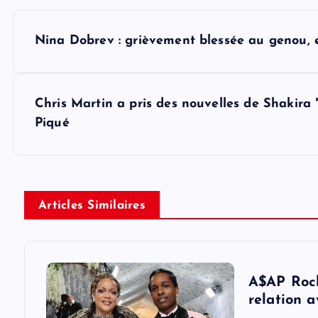
P
Nina Dobrev : grièvement blessée au genou, e
o
s
Chris Martin a pris des nouvelles de Shakira 
Piqué
t
n
Articles Similaires
a
v
A$AP Rock
i
relation 