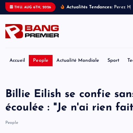
S
Actualités Tendances:
P
e
r
e
z
H
i
THU. AUG 6TH, 2026
k
i
p
t
o
c
o
Accueil
People
Actualité Mondiale
Sport
Te
n
t
e
Billie Eilish se confie sa
n
t
écoulée : "Je n'ai rien fai
People