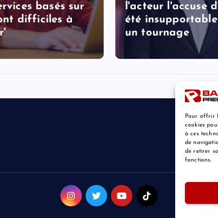
ervices basés sur
l'acteur l'accuse d
sont difficiles à
été insupportable
r'
un tournage
Pour offrir 
cookies pou
à ces techn
de navigatio
de retirer 
fonctions.