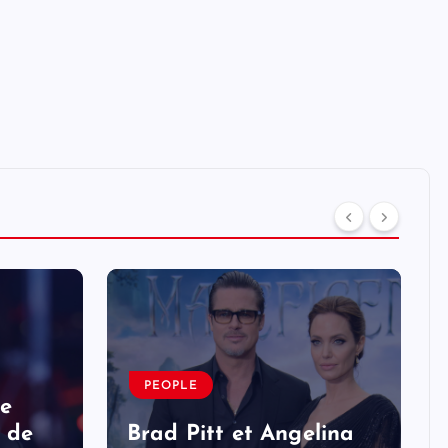
PEOPLE
ne
 de
Brad Pitt et Angelina