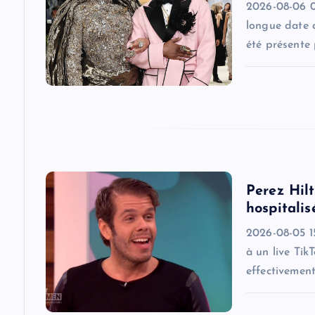
2026-08-06 0
g
longue date 
été présente
a
t
i
o
Perez Hilt
hospitalis
n
2026-08-05 15
à un live Tik
effectivemen