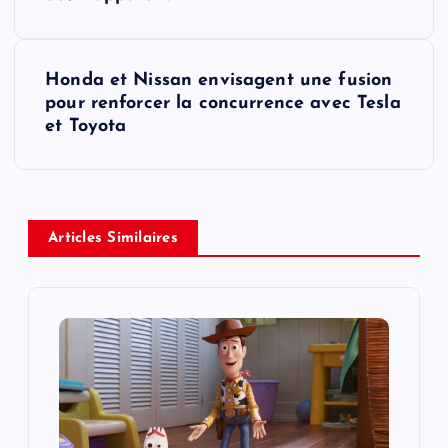
s
t
Honda et Nissan envisagent une fusion
pour renforcer la concurrence avec Tesla
n
et Toyota
a
v
Articles Similaires
i
g
a
t