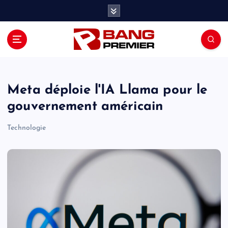
S
k
i
p
t
o
c
o
Meta déploie l'IA Llama pour le
n
gouvernement américain
t
e
Technologie
n
t