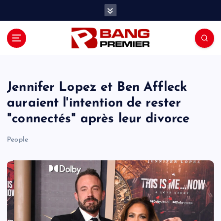
S
k
i
p
t
o
c
o
Jennifer Lopez et Ben Affleck
n
auraient l'intention de rester
t
"connectés" après leur divorce
e
n
People
t