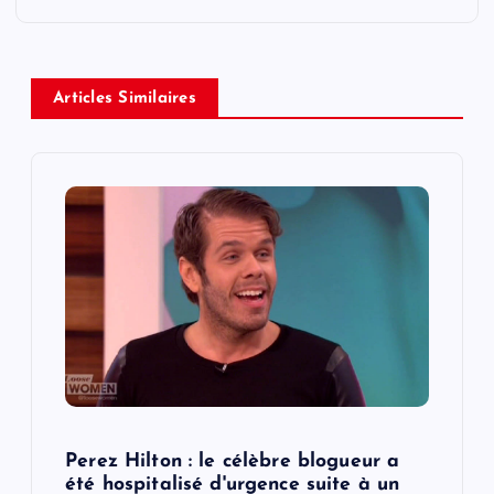
n
a
Articles Similaires
v
i
g
a
t
i
o
Perez Hilton : le célèbre blogueur a
été hospitalisé d'urgence suite à un