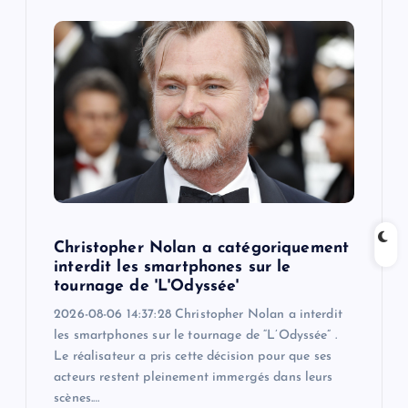
i
g
a
t
i
o
Christopher Nolan a catégoriquement
interdit les smartphones sur le
n
tournage de 'L'Odyssée'
2026-08-06 14:37:28 Christopher Nolan a interdit
les smartphones sur le tournage de “L’Odyssée” .
Le réalisateur a pris cette décision pour que ses
acteurs restent pleinement immergés dans leurs
scènes.…