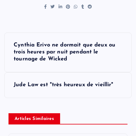
P
Cynthia Erivo ne dormait que deux ou
o
trois heures par nuit pendant le
tournage de Wicked
s
t
Jude Law est "très heureux de vieillir"
n
a
Articles Similaires
v