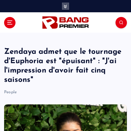
S
k
i
p
t
o
c
o
Zendaya admet que le tournage
n
d'Euphoria est "épuisant" : "J'ai
t
l'impression d'avoir fait cinq
e
n
saisons"
t
People