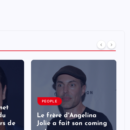
PEOPLE
met
 du
Le frère d'Angelina
rs de
Jolie a fait son coming