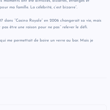
s moments ont été difficiles, bizarres, étranges et
our ma famille. La célébrité, c’est bizarre”.
007 dans “Casino Royale” en 2006 changerait sa vie, mais
 pas être une raison pour ne pas” relever le défi.
 ce qui me permettait de boire un verre au bar. Mais je