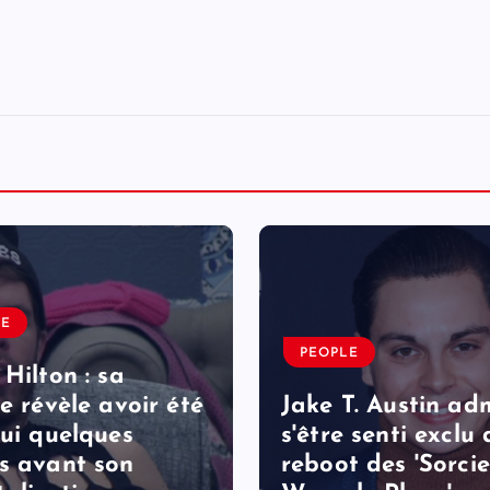
LE
PEOPLE
 Hilton : sa
le révèle avoir été
Jake T. Austin ad
lui quelques
s'être senti exclu
s avant son
reboot des 'Sorcie