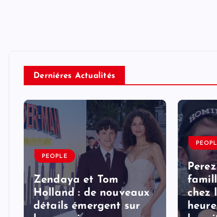
Derniéres Actualités
PEOP
PEOPLE
Perez
Zendaya et Tom
famil
Holland : de nouveaux
chez 
détails émergent sur
heure