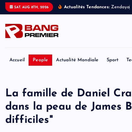
S
Actualités Tendances:
Z
e
n
d
a
y
a
SAT. AUG 8TH, 2026
k
i
p
t
o
c
o
Accueil
People
Actualité Mondiale
Sport
Te
n
t
e
La famille de Daniel Cra
n
t
dans la peau de James 
difficiles"