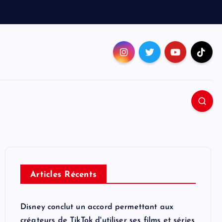
Articles Récents
Disney conclut un accord permettant aux
créateurs de TikTok d'utiliser ses films et séries