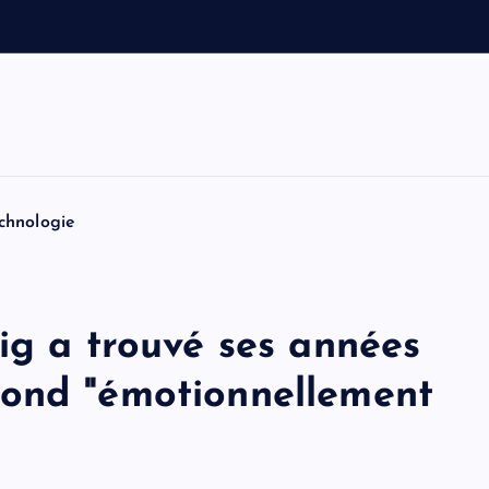
e
t
T
o
m
chnologie
ig a trouvé ses années
Bond "émotionnellement