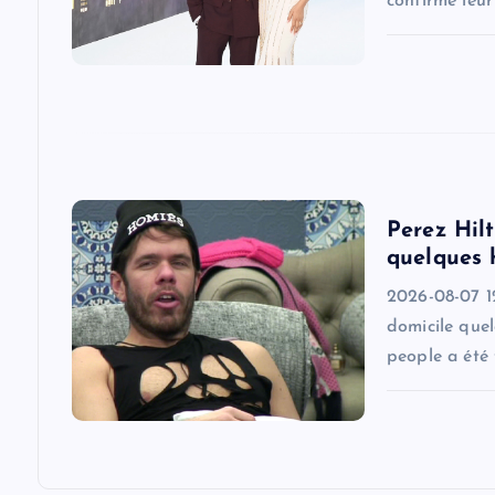
g
confirmé leu
a
t
i
Perez Hilt
o
quelques 
2026-08-07 1
n
domicile quel
people a été 