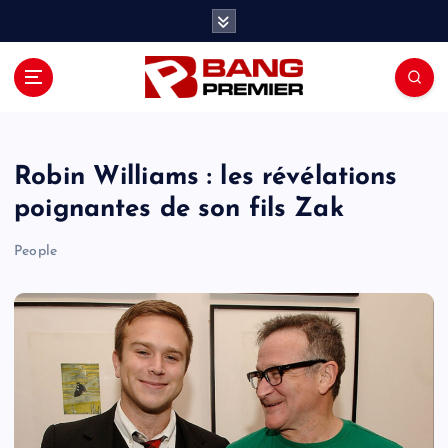
S
k
i
p
t
o
c
o
Robin Williams : les révélations
n
poignantes de son fils Zak
t
e
People
n
t