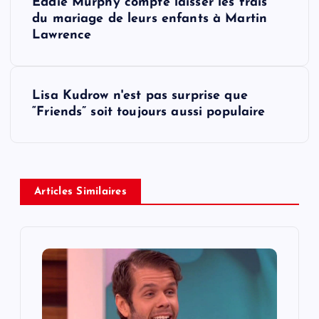
Eddie Murphy compte laisser les frais
o
du mariage de leurs enfants à Martin
Lawrence
s
t
Lisa Kudrow n'est pas surprise que
“Friends” soit toujours aussi populaire
n
a
v
Articles Similaires
i
g
a