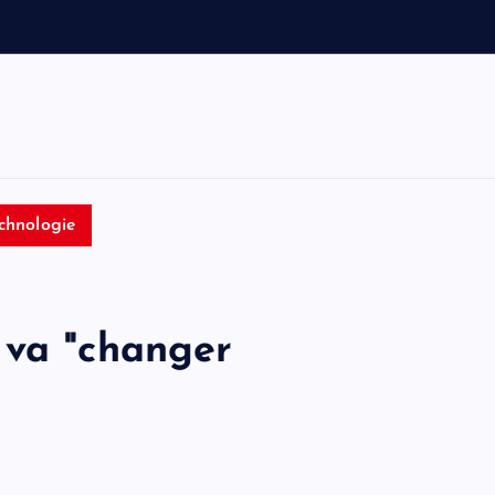
e
t
T
o
m
chnologie
 va "changer