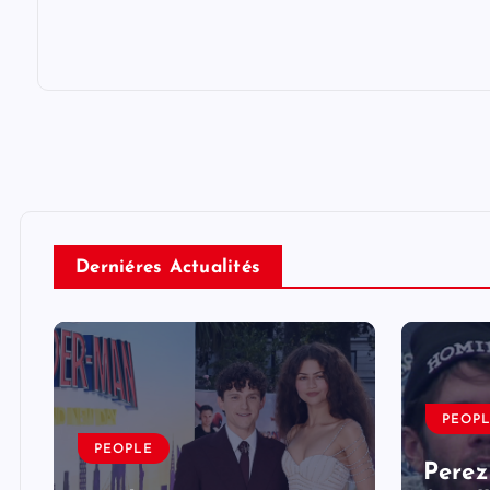
Derniéres Actualités
PEOP
PEOPLE
Perez