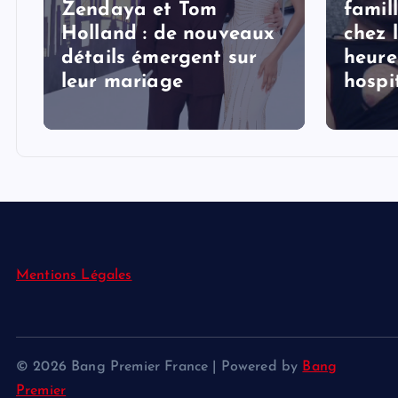
Zendaya et Tom
famil
Holland : de nouveaux
chez 
détails émergent sur
heure
s
leur mariage
hospi
Mentions Légales
© 2026 Bang Premier France | Powered by
Bang
Premier