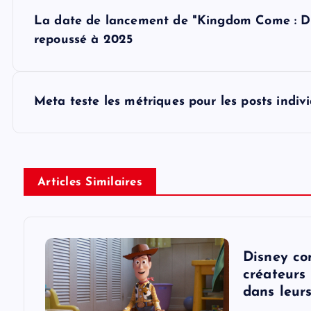
P
La date de lancement de "Kingdom Come : Del
o
repoussé à 2025
s
Meta teste les métriques pour les posts indiv
t
n
Articles Similaires
a
v
Disney co
i
créateurs 
dans leur