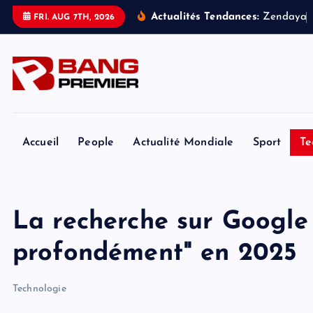
S
Actualités Tendances:
Z
e
n
d
a
y
a
FRI. AUG 7TH, 2026
k
i
p
t
o
c
o
Accueil
People
Actualité Mondiale
Sport
Te
n
t
e
La recherche sur Google
n
t
profondément" en 2025
Technologie