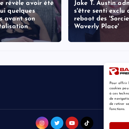
le révèle avoir été
Jake T. Austin ad
lui quelques
s'être senti exclu
s avant son
reboot des 'Sorcie
talisation
Waverly Place'
Pour offrir 
cookies pou
à ces techn
de navigatio
de retirer 
fonctions.