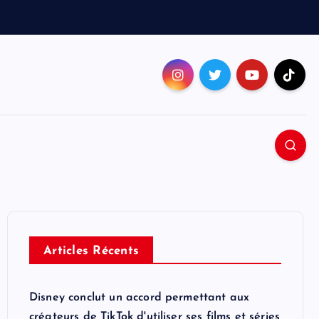
Articles Récents
Disney conclut un accord permettant aux
créateurs de TikTok d'utiliser ses films et séries