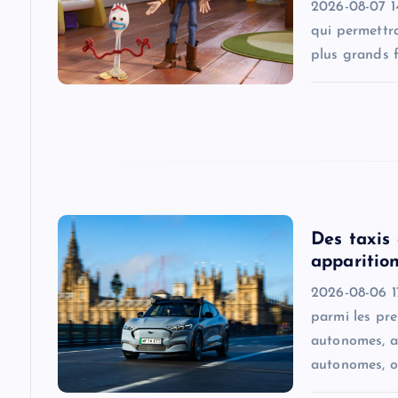
g
2026-08-07 1
qui permettra
a
plus grands f
t
i
o
Des taxis
n
apparition
2026-08-06 17
parmi les pr
autonomes, a
autonomes, o